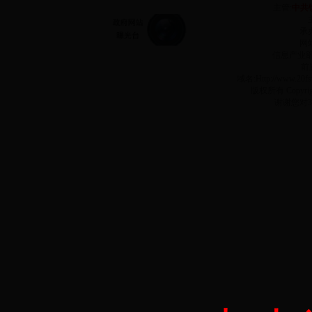
主管:
中共
承
网站
信息产业
前
域名:Http://www.2
版权所有 Copyr
谢谢您对3