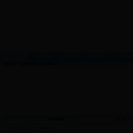
首 页
镇雄新闻
领导讲话
媒体镇雄
专题报道
今天是：
欢迎光临365bet官网888！
站内搜索
：
当前位置：
首页
>
镇雄新闻