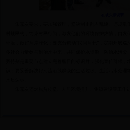
在坡头镇调研
朱嘉友要求，要加强管理，坚决制止乱占乱建、违规乱
村规民约，约束村民行为，激发他们的环境保护热情，自发
环境，做好河岸绿化；要充分调动“民间河长”，定期开展巡
多社会力量参与到治水中来，共同保护水资源、防治水污染
旁特别是重要节点建立完善醒目的标识牌，强化宣传引领，
识；要妥善解决好河流沿线群众的生活垃圾、生活污水处理
水质达标。
朱嘉友还对脱贫攻坚、人居环境提升、集镇建设等工作