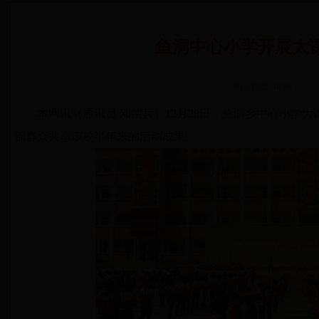
鱼洞中心小学开展大
2017-12-29 14:56
本网讯（通讯员 邓荣兵）12月28日，鱼洞乡中心小学
部群众共享
该校
半年来的活动成果。