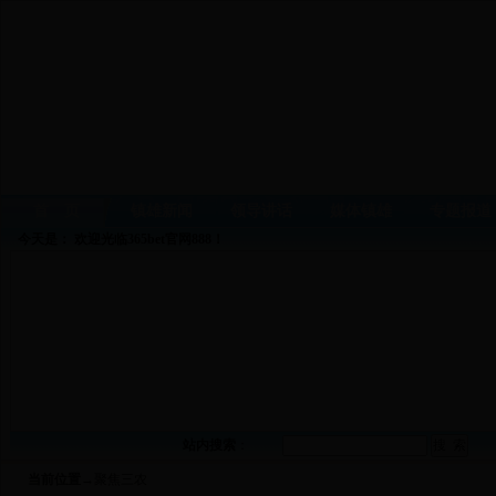
首 页
镇雄新闻
领导讲话
媒体镇雄
专题报道
今天是：
欢迎光临365bet官网888！
站内搜索
：
当前位置
→聚焦三农