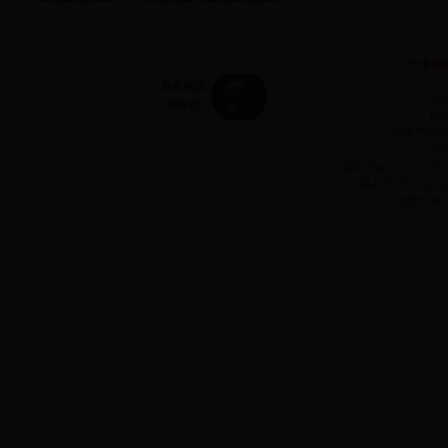
主管:
中共
承
网站
信息产业
前
域名:Http://www.2
版权所有 Copyr
谢谢您对3