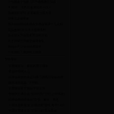
>
中屯镇集中拆除 121户易地搬迁旧房
>
牛场镇： 大产业改善群众小日子
>
镇雄旗帜鲜明 抓党建聚力促发展
>
清泉流进彝家寨
>
郭大进到镇雄松林村为群众宣讲十九大精
神
>
花山乡400名小学生获赠冬鞋
>
把全面从严治党要求落到实处
>
屯上村成立巾帼志愿服务队
>
镇雄全方位推进脱贫攻坚
>
一名帮扶干部的动人情怀
专题报道：
>
云南镇雄县：鏖战风雪引清泉
>
最是情怀动人心
>
昭通镇雄农危改让10多万贫困群众住得踏
实
>
镇雄成功挑战 “不可能”
>
云南镇雄客车南站华丽变身
>
中国扶贫基金会“加油计划”启动 云南镇雄1
万学子受益
>
昭通镇雄动员全民“自强、诚信、感恩”
>
中国扶贫基金会“加油计划”启动 每年1200
万教育扶贫镇雄1万学子受益
>
中国扶贫基金会“加油计划”落地镇雄