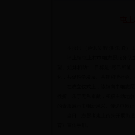
屯上
本报讯 （通讯员 程 洪 朱 焱
坪上镇屯上村巾帼志愿服务队主
望、姐妹相助”，目标是“尽己所能
化，共促科学发展、共建和谐社会、
在成立仪式上，该镇向巾帼志愿
挫折、乐于无私奉献，积极主动地参
的素质展示巾帼新风采、传递巾帼正
当日，志愿者走上街头开展街道
育》宣传手册。