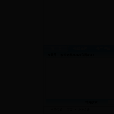
首 页
镇雄新闻
领导讲话
今天是：
欢迎光临365bet官网888！
站内搜索
：
当前位置：
首页
>
媒体镇雄