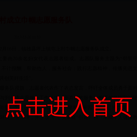
村成立巾帼志愿服务队
2017-12-26 11:10
） 12月16日，镇雄县坪上镇屯上村巾帼志愿服务队成立。
要由20余名妇女代表志愿者组成。志愿队服务主题为“邻里
，不计报酬，帮助他人，服务社会；践行志愿精神，传播先进
共创美好生活”。
服务队授旗，志愿者代表作了表态发言，呼吁全体成员勇于面
点击进入首页
与到各项志愿服务工作当中，用真诚的服务、饱满的热情和过
能量，为促进社会文明进步、创建和谐家园贡献自己的力量。
环境卫生清理，并发放《“平安家庭”创建》和《未成年人健康