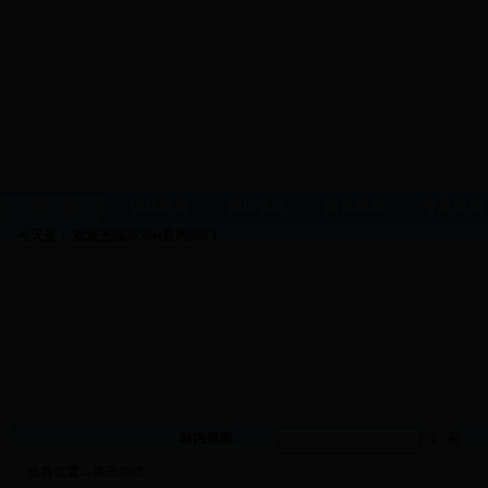
首 页
镇雄新闻
领导讲话
媒体镇雄
专题报道
今天是：
欢迎光临365bet官网888！
站内搜索
：
当前位置
→廉政频道