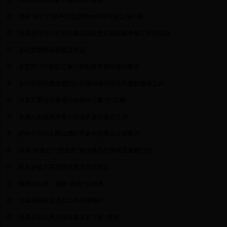
我县加强元旦春节期间作风建设
我县“431”举措严明目标绩效检查考核工作纪律
我县召开2015年党风廉政建设责任制检查考核工作培训会
县纪委加强保密教育培训
县直部门干部职工集中观影接受廉政警示教育
县纪委党风廉政室到以古镇检查指导党风廉政建设工作
我县开展百日专项行动集中力量“打苍蝇”
县国土资源局部署今年党风廉政建设工作
纪检干部烈士陵园缅怀革命先烈重温入党誓词
我县“两禁止”“四追究”整治借乔迁等事宜敛财行为
赤水源镇六举措强化廉政主体责任
塘房凉水村：廉政“花香”扑面来
我县通报两起违反工作纪律案件
我县公职人员办婚丧事宜有了新“规矩”