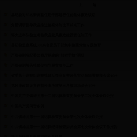
主 题
县纪委对69名新调整任用干部进行任前集体廉政谈话
角星调研指导我县推进监察体制改革试点工作
郭大进率队检查考核我县党风廉政建设责任制工作
县纪检监察系统300余名党员干部集中接受党性专题教育
严端银到省纪委监察厅捐建的“前程学校”调研
严端银到坡头镇督促指导脱贫攻坚工作
省委第十巡视组巡视镇雄反馈意见整改落实动员部署视频会议召开
党风廉政建设责任制检查考核第三考核组动员会召开
中国共产党镇雄县第十二届纪律检查委员会第二次全体会议公报
中国共产党问责条例
中共镇雄县第十一届纪律检查委员会第七次全体会议公报
中共镇雄县第十一届纪律纪律检查委员会第七次全体会议工作报告