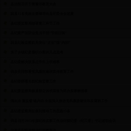
县法院召开干警警示教育大会
我县11名党政主要领导向县纪委全会述廉
县纪委监察局部署第三环节工作
县纪委严加防治党员干部“节假日病”
我县纪检监察机关突出“主业”练“内功”
关于乡镇纪委履职办案的几点思考
县纪委解决联系点学生上学难事
我县安排部署党风廉政建设宣传教育工作
县纪委部署当前纪检监察工作
县纪委监察局畅通群众诉求渠道为民办实事解难事
强主业 重监督 练内功 全面深入推进党风廉政建设和反腐败工作
县纪委监察局征集到推动工作思路15条
我县召开2013年度纪检监察工作总结暨纪委（纪工委）书记述职会议
沈克庄到雨河镇进行明察暗访