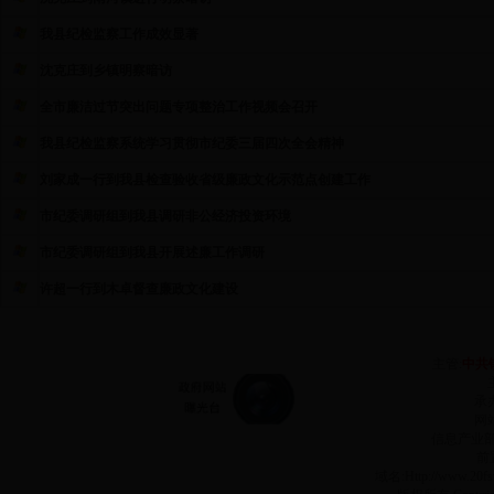
我县纪检监察工作成效显著
沈克庄到乡镇明察暗访
全市廉洁过节突出问题专项整治工作视频会召开
我县纪检监察系统学习贯彻市纪委三届四次全会精神
刘家成一行到我县检查验收省级廉政文化示范点创建工作
市纪委调研组到我县调研非公经济投资环境
市纪委调研组到我县开展述廉工作调研
许超一行到木卓督查廉政文化建设
主管:
中共
承
网站
信息产业
前
域名:Http://www.2