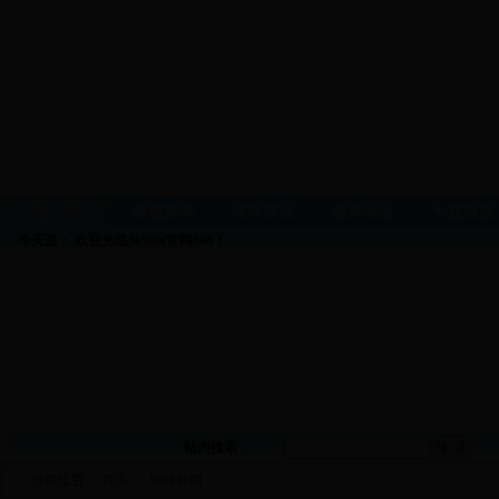
首 页
镇雄新闻
领导讲话
媒体镇雄
专题报道
今天是：
欢迎光临365bet官网888！
站内搜索
：
当前位置：
首页
>
镇雄新闻