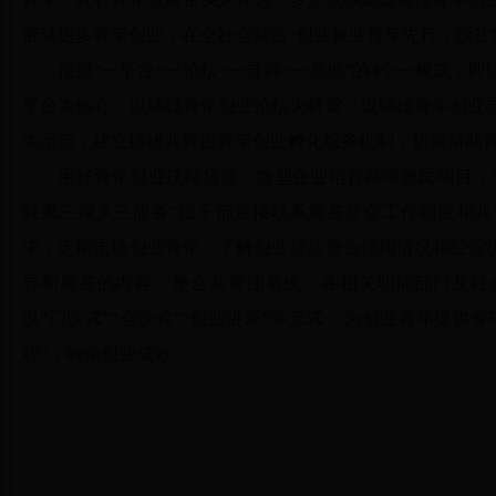
带动更多青年创业，在全社会营造“创业就业青年先行，脱贫
按照“一平台+一论坛+一导师+一基地”的4个一模式，
平台为核心、以镇雄青年创业论坛为桥梁、以镇雄青年创业
为示范，建立镇雄共青团青年创业孵化服务机制，切实帮助
用好青年创业扶持贷款、微型企业培育两项惠民项目，
联系三深入三服务”团干部直接联系服务群众工作制度和
求，定期走访创业青年，了解创业贷款资金使用情况和经营
导和服务的内容。整合共青团系统、各相关职能部门及社
以“门诊式”“会诊式”“创业讲座”等形式，为创业青年提供
程”，确保创业成效。