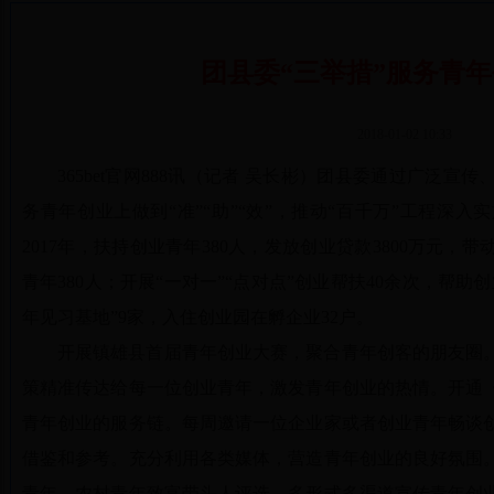
团县委“三举措”服务青
2018-01-02 10:33
365bet官网888讯（记者 吴长彬）团县委通过广泛
务青年创业上做到“准”“助”“效”，推动“百千万”工程深
2017年，扶持创业青年380人，发放创业贷款3800万元，
青年380人；开展“一对一”“点对点”创业帮扶40余次，帮助
年见习基地”9家，入住创业园在孵企业32户。
开展镇雄县首届青年创业大赛，聚合青年创客的朋友圈
策精准传达给每一位创业青年，激发青年创业的热情。开通
青年创业的服务链。每周邀请一位企业家或者创业青年畅谈
借鉴和参考。充分利用各类媒体，营造青年创业的良好氛围
青年、农村青年致富带头人评选，多形式多渠道宣传青年创