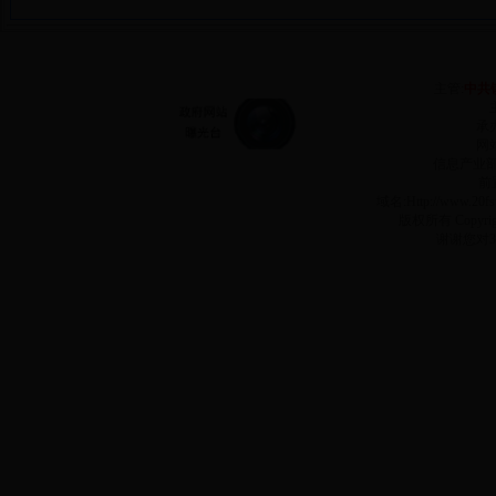
主管:
中共
承
网站
信息产业
前
域名:Http://www.2
版权所有 Copyr
谢谢您对3