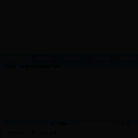
首 页
镇雄新闻
领导讲话
媒体镇雄
专题报道
今天是：
欢迎光临365bet官网888！
站内搜索
：
当前位置：
首页
>
镇雄新闻