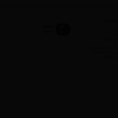
主管:
中共
承
网站
信息产业
前
域名:Http://www.2
版权所有 Copyr
谢谢您对3