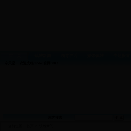
首 页
镇雄新闻
领导讲话
媒体镇雄
专题报道
今天是：
欢迎光临365bet官网888！
站内搜索
：
当前位置：
首页
>
镇雄新闻