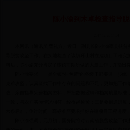
陈小渝到木卓检查指导脱
2017-12-28 14:54
本网讯（通讯员 曹礼方）
近日，副县长陈小渝率县扶贫
导脱贫攻坚工作。在实地检查了该镇环山村在建项目工程实
料后，陈小渝充分肯定了该镇前期所做的大量工作，并指出
陈小渝要求，一是
全镇“挂包帮”的各级干部要进一步统
克难攻坚，认真查找工作中存在的问题和不足，更加把工作
战，亲自指导完善档案资料，严把数据逻辑和档案质量标准
一致，与农户实际情况相符，经得起检验；三是要倒逼进度
六条标准，倒计时间，高标准严要求抓好在建项目工程进度
陈小渝强调，元月初，国务院将对云南省脱贫攻坚工作
要的一件大事，木卓镇全体“挂包帮”干部职工一定要抛弃侥