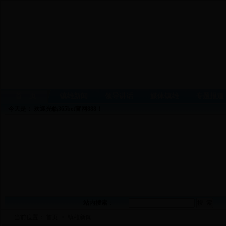
首 页
镇雄新闻
领导讲话
媒体镇雄
专题报道
今天是：
欢迎光临365bet官网888！
站内搜索
：
当前位置：
首页
>
镇雄新闻