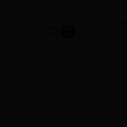
主管:
中共
承
网站
信息产业
前
域名:Http://www.2
版权所有 Copyr
谢谢您对3