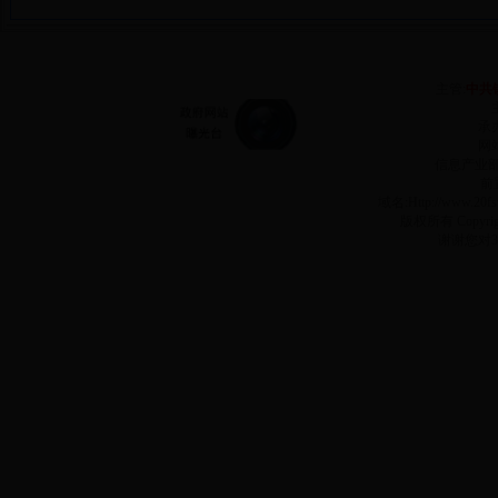
主管:
中共
承
网站
信息产业
前
域名:Http://www.2
版权所有 Copyr
谢谢您对3