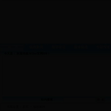
首 页
镇雄新闻
领导讲话
媒体镇雄
专题报道
今天是：
欢迎光临365bet官网888！
站内搜索
：
当前位置：
首页
>
镇雄新闻