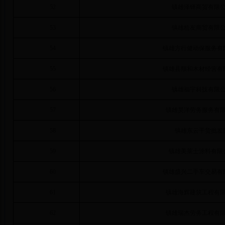
52
镇雄泽铎商贸有限
53
镇雄梧友商贸有限
54
镇雄方行健动保服务有
55
镇雄县顺和木材经营有
56
镇雄福宇科技有限
57
镇雄昊洋劳务服务有
58
镇雄东云干货批发
59
镇雄美莱士涂料有限
60
镇雄盛兴二手车交易有
61
镇雄海辉建筑工程有
62
镇雄瑞杰劳务工程有