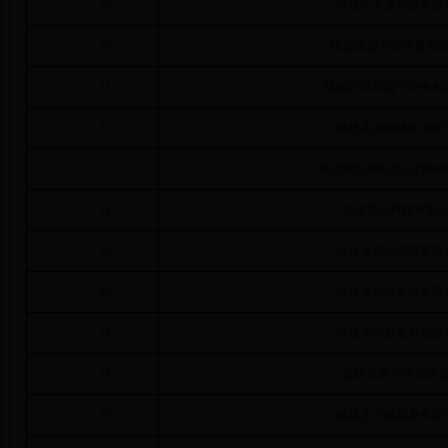
19
镇雄宝玉通商贸有限
20
镇雄驰鹿文化传播有
21
镇雄巴谷乐电子商务有
22
镇雄县泼机镇和谐加
23
镇雄润恒商务信息咨询
24
镇雄盛鼎科技有限
25
镇雄县万鼎商贸有限
26
镇雄县培福养殖有限
27
镇雄英明五金百货经
28
镇雄安银养殖有限
29
镇雄杰立诚贸易有限