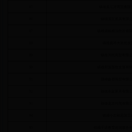
85
镇雄县汇才商贸有限
86
镇雄滇红家具有限
87
镇雄成栋粮油批发有
88
镇雄惠琴大米批发
89
镇雄兴民商贸有限
90
镇雄邦国畜牧发展有
91
镇雄鑫都商贸有限
92
镇雄永富家具有限
93
镇雄龙吉代驾有限
94
镇雄小宏棉花加工
95
镇雄千诺教育咨询服务