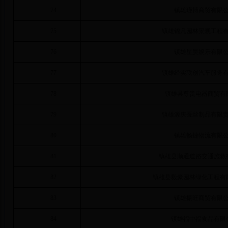
74
镇雄瑾博商贸有限
75
镇雄锦凡园林景观工程
76
镇雄星昊娱乐有限
77
镇雄经实联创汽车服务
78
镇雄县尊贵电器商贸有
79
镇雄源庆蚕丝制品有限
80
镇雄畅捷物流有限
81
镇雄县顺通道路交通施救
82
镇雄县毅豪园林绿化工程有
83
镇雄振旺商贸有限
84
镇雄福中福食品有限