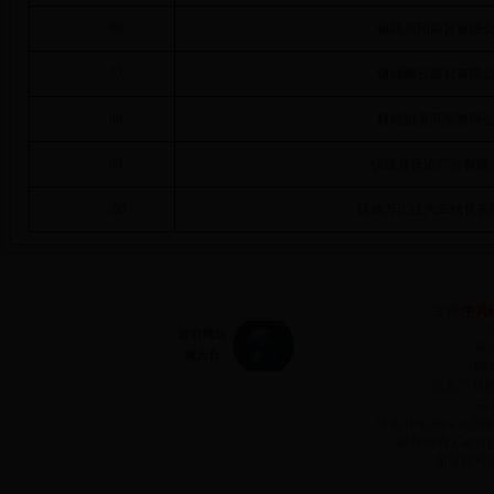
96
镇雄禹翔商贸有限
97
镇雄腾云建材有限
98
镇雄怡美商贸有限
99
镇雄县壹诺广告有限
100
镇雄万汇达汽车销售有
主管:
中共
承
网站
信息产业
前
域名:Http://www.2
版权所有 Copyr
谢谢您对3