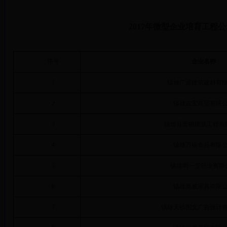
2017
年微型企业培育工程公
序号
企业名称
1
镇雄广通建筑建材有
2
镇雄吉宝商贸有限
3
镇雄县宏帼建筑工程有
4
镇雄万禧食品有限
5
镇雄明一堂药业有限
6
镇雄奥威家具有限
7
镇雄天骄图文广告设计