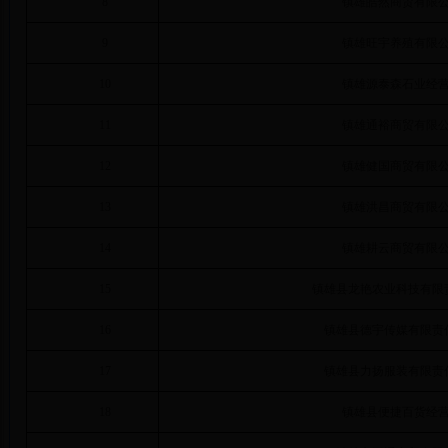
8
镇雄皓然商贸有限
9
镇雄旺宇养殖有限
10
镇雄源泰森石业经
11
镇雄通裕商贸有限
12
镇雄健国商贸有限
13
镇雄洪昌商贸有限
14
镇雄耕云商贸有限
15
镇雄县龙艳农业科技有限
16
镇雄县德宇传媒有限责
17
镇雄县力扬服装有限责
18
镇雄县便捷百货经