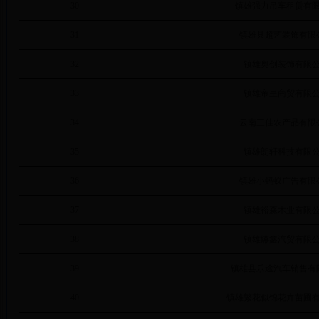
30
镇雄强力吊车租赁有
31
镇雄县超艺装饰有限
32
镇雄奥创装饰有限
33
镇雄帝皇商贸有限
34
云南三佳农产品有限
35
镇雄朗轩科技有限
36
镇雄小蚂蚁广告有限
37
镇雄裕森木业有限
38
镇雄嬿鑫汽贸有限
39
镇雄县乐途汽车销售有
40
镇雄繁花似锦花卉苗圃