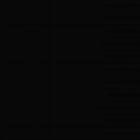
63
镇雄县任兴商贸有限
64
镇雄宗云商贸有限
65
镇雄昌宏商贸有限
66
镇雄县巧匠华丽装饰有
67
镇雄鸿赫科技有限
68
镇雄县源鑫商贸有限
69
镇雄卓诚企业管理有
70
镇雄零度视光眼镜
71
镇雄县浩兴汽车销售服务
72
镇雄耀鹏贸易有限
73
镇雄友联建材有限责