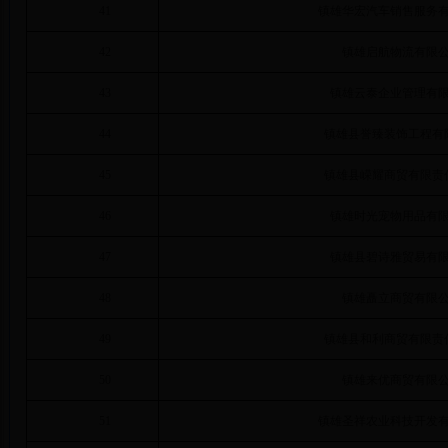
41
镇雄华宏汽车销售服务
42
镇雄启航物流有限
43
镇雄云泰企业管理有
44
镇雄县誉臻装饰工程有
45
镇雄县嵘耀商贸有限责
46
镇雄时光宠物用品有
47
镇雄县碧诗雅贸易有
48
镇雄矗立商贸有限
49
镇雄县和利商贸有限责
50
镇雄来优商贸有限
51
镇雄圣祥农业科技开发