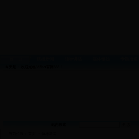
首 页
镇雄新闻
领导讲话
媒体镇雄
专题报道
今天是：
欢迎光临365bet官网888！
站内搜索
：
当前位置：
首页
>
镇雄新闻