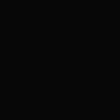
6.户籍属“三城办事处”所辖村
7.户籍属“三城办事处”所辖
紧急避让搬迁户。
（二）非“三城办事处”户籍居民
1.非“三城办事处”所辖15个
营企业职工的，申请时，申请人必须在
企业签订劳动聘用合同，且现就业企
2.非“三城办事处”所辖15个社区
城区国家机关、国有企事业单位退休
3.非“三城办事处”所辖15个社区
（稳定职业指申请人或家庭成员已与
会保险或住房公积金）的外来务工人
4.非“三城办事处”所辖村社
造、重大项目建设拆迁户（被拆建筑