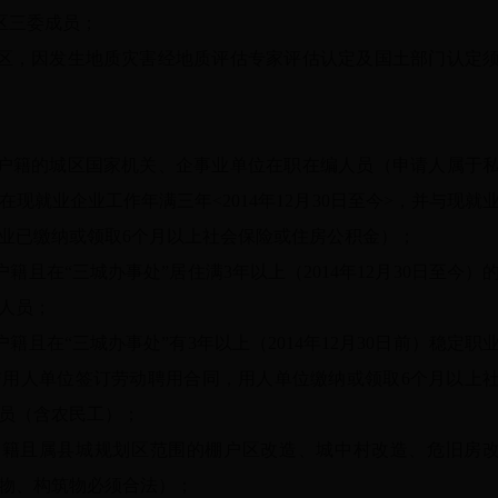
社区三委成员；
村社区，因发生地质灾害经地质评估专家评估认定及国土部门认定
社区户籍的城区国家机关、企事业单位在职在编人员（申请人属于
现就业企业工作年满三年<2014年12月30日至今>，并与现就
业已缴纳或领取6个月以上社会保险或住房公积金）；
户籍且在“三城办事处”居住满3年以上（2014年12月30日至今）
人员；
户籍且在“三城办事处”有3年以上（2014年12月30日前）稳定职
用人单位签订劳动聘用合同，用人单位缴纳或领取6个月以上
员（含农民工）；
区户籍且属县城规划区范围的棚户区改造、城中村改造、危旧房
物、构筑物必须合法）；