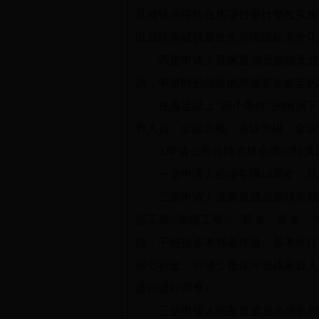
县城镇保障性住房项目审计整改实施方
以后结合城镇最低生活保障标准变化
四是申请人及家庭成员必须无住
房，申请时必须提供房屋安全鉴定机
在满足以上“四个条件”的情况
养人员、全国劳模、省级劳模、全国
2.申请公租保障资格必须同时满
一是申请人必须年满18周岁，
二是申请人或家庭成员必须有稳
括工资<实领工资>、薪金、奖金、
得，不包括基本养老保险、基本医疗
房公积金。申请公租保障资格家庭人均
适时进行调整）；
三是申请人或家庭成员必须长期