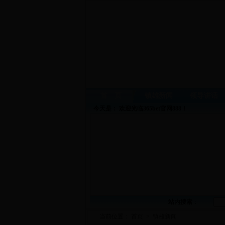
首 页
镇雄新闻
领导讲话
今天是：
欢迎光临365bet官网888！
站内搜索
：
当前位置：
首页
>
镇雄新闻