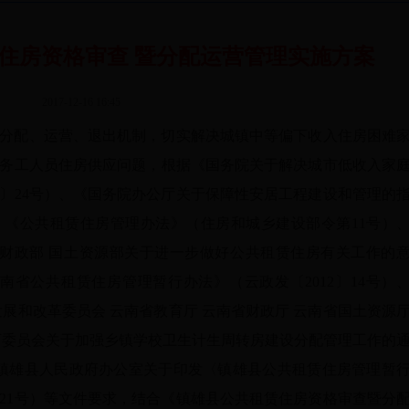
住房资格审查 暨分配运营管理实施方案
2017-12-16 16:45
分配、运营、退出机制，切实解决城镇中等偏下收入住房困难
务工人员住房供应问题，根据《国务院关于解决城市低收入家
7〕24号）、《国务院办公厅关于保障性安居工程建设和管理的
）、《公共租赁住房管理办法》（住房和城乡建设部令第11号）
 财政部 国土资源部关于进一步做好公共租赁住房有关工作的
《云南省公共租赁住房管理暂行办法》（云政发〔2012〕14号）
展和改革委员会 云南省教育厅 云南省财政厅 云南省国土资源
育委员会关于加强乡镇学校卫生计生周转房建设分配管理工作的
、《镇雄县人民政府办公室关于印发〈镇雄县公共租赁住房管理暂
〕21号）等文件要求，结合《镇雄县公共租赁住房资格审查暨分