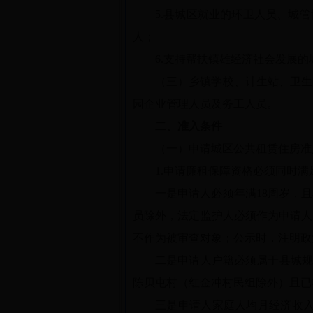
5.县城区就业的环卫人员、城
人；
6.支持帮扶镇雄经济社会发展
（三）乡镇学校、计生站、卫生
园企业管理人员及务工人员。
二、准入条件
（一）申请城区公共租赁住房准
1.申请廉租保障资格必须同时满
一是申请人必须年满18周岁，
员除外，法定监护人必须作为申请人
不作为被审查对象；公示时，注明政
二是申请人户籍必须属于县城规
陈贝屯村（红金冲村民组除外）且已在“
三是申请人家庭人均月经济收入