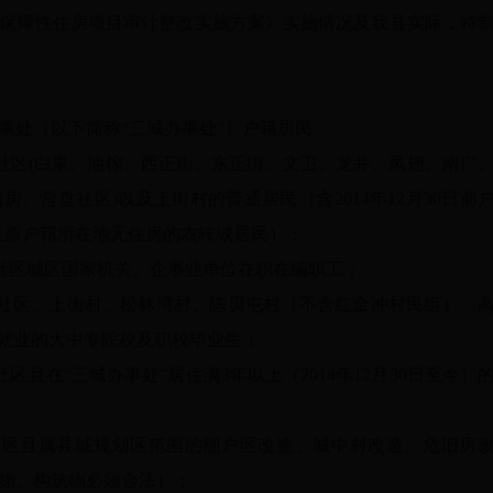
保障性住房项目审计整改实施方案》实施情况及我县实际，特
事处（以下简称“三城办事处”）户籍居民
5个社区(白果、油榨、西正街、东正街、文卫、龙井、凤翅、南广
、营盘社区)以及上街村的普通居民（含2014年12月30日前
上且原户籍所在地无住房的农转城居民）；
5个社区城区国家机关、企事业单位在职在编职工；
5个社区、上街村、松林湾村、陈贝屯村（不含红金冲村民组）、
活就业的大中专院校及职校毕业生；
社区且在“三城办事处”居住满3年以上（2014年12月30日至今）
村社区且属县城规划区范围的棚户区改造、城中村改造、危旧房
物、构筑物必须合法）；