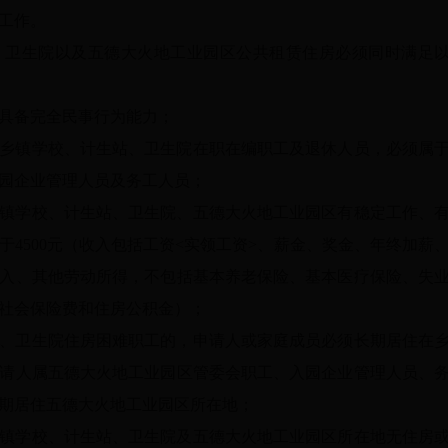
工作。
、卫生院以及五德大火地工业园区公共租赁住房必须同时满足
且具备完全民事行为能力；
乡镇学校、计生站、卫生院在职在编职工及退休人员，必须属
园企业管理人员及务工人员；
镇学校、计生站、卫生院、五德大火地工业园区有稳定工作、
4500元（收入包括工资<实领工资>、薪金、奖金、年终加薪
入、其他劳动所得，不包括基本养老保险、基本医疗保险、失
社会保险费和住房公积金）；
、卫生院住房困难职工的，申请人或家庭成员必须长期居住在
请人属五德大火地工业园区管委会职工、入园企业管理人员、
期居住五德大火地工业园区所在地；
镇学校、计生站、卫生院及五德大火地工业园区所在地无住房