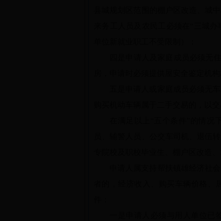
县城规划区范围的棚户区改造、城中
来务工人员及农民工必须在“三城办事处
单位新就业职工不受限制）；
四是申请人及家庭成员必须无住
房，申请时必须提供屋安全鉴定机构
五是申请人或家庭成员必须无车
购买机动车辆属于二手交易的，以交
在满足以上“五个条件”的情况
员、辅警人员、公交车司机、退伍转
专院校及职校毕业生、棚户区改造、
申请人属支持帮扶镇雄经济社会
者的，经济收入、购买车辆价格、
件：
一是申请人必须与用人单位已签