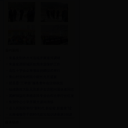
家
县内新闻：
庭
>
朱嘉友到赤水河流域开展巡河调研
指
>
朱嘉友调研城区饮用水源保护工作
、
>
县红十字会众筹项目捐赠仪式举行
>
青山村送给村民小组长元旦盛宴
意
>
团县委“三举措”服务青年创业助脱贫
、
>
镇雄路政大队元旦前夕走访慰问退休老同志
>
黑树镇益旺养殖农民专业合作社举行分红发
厅
放仪式
>
鱼洞中心小学开展大课间演练
通
>
县人民医院举行“新时代 新征程 新篇章”绽
放2018元旦晚会
>
云南省领导干部时代前沿知识讲座第108讲
行
开讲
媒体镇雄：
配