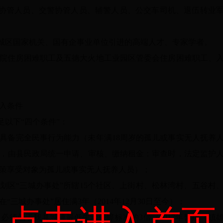
管协管人员、交警协管人员、辅警人员、公交车司机、退伍转业
的城区国家机关、国有企事业单位引进的高端人才、专家学者。
院住房困难职工及五德大火地工业园区管委会住房困难职工、
入条件
足以下“四个条件”：
且具备完全民事行为能力（未年满18周岁的孤儿或事实无人抚养
，由县民政局统一申请、审核、缴纳租金；审查时，法定监护
策享受对象为孤儿或事实无人抚养人员）；
划区“三城办事处”所辖15个社区、上街村、松林湾村、五谷村
三城办事处”居住满3年（2014年12月30日至今）；
点击进入首页
必须低于我县城镇最低生活保障标准的3倍（2017年暂按《镇