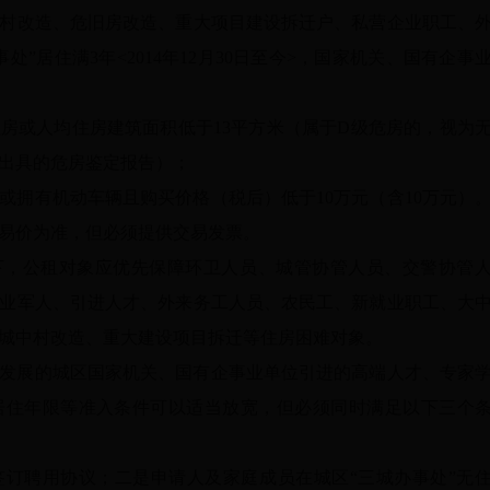
村改造、危旧房改造、重大项目建设拆迁户、私营企业职工、
”居住满3年<2014年12月30日至今>，国家机关、国有企事
房或人均住房建筑面积低于13平方米（属于D级危房的，视为
出具的危房鉴定报告）；
或拥有机动车辆且购买价格（税后）低于10万元（含10万元）
易价为准，但必须提供交易发票。
下，公租对象应优先保障环卫人员、城管协管人员、交警协管
业军人、引进人才、外来务工人员、农民工、新就业职工、大
城中村改造、重大建设项目拆迁等住房困难对象。
发展的城区国家机关、国有企事业单位引进的高端人才、专家
居住年限等准入条件可以适当放宽，但必须同时满足以下三个
订聘用协议；二是申请人及家庭成员在城区“三城办事处”无