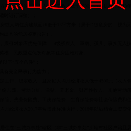
案》规定的家庭人均月经济收入低于1000元标准执行，2018
适时进行调整）；
房或人均住房建筑面积低于13平方米（属于D级危房的，视为
构出具的危房鉴定报告）。
下，廉租对象应优先保障1—4级残疾人、重病、孤儿、事实无人
英模、民政重点优抚对象等住房困难对象。
足以下“五个条件”：
且具备完全民事行为能力；
定工作、稳定收入，且家庭人均月经济收入低于4500元（收入
年终加薪、劳动分红、津贴、养老金、财产性收入、其他劳动
保险、失业保险费、工伤保险费、生育保险费等社会保险费和
月经济收入2017年暂按此标准执行，2018年以后结合工资变
居住在“三城办事处”辖区（非“三城办事处”所辖村社区户籍且