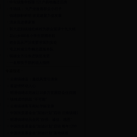
>
中屯镇集中拆除 121户易地搬迁旧房
制
>
牛场镇： 大产业改善群众小日子
>
镇雄旗帜鲜明 抓党建聚力促发展
>
清泉流进彝家寨
>
郭大进到镇雄松林村为群众宣讲十九大精
神
>
花山乡400名小学生获赠冬鞋
>
把全面从严治党要求落到实处
、
>
屯上村成立巾帼志愿服务队
户
>
镇雄全方位推进脱贫攻坚
>
一名帮扶干部的动人情怀
专题报道：
>
云南镇雄县：鏖战风雪引清泉
高
>
最是情怀动人心
>
昭通镇雄农危改让10多万贫困群众住得踏
实
>
镇雄成功挑战 “不可能”
的
>
云南镇雄客车南站华丽变身
>
中国扶贫基金会“加油计划”启动 云南镇雄1
万学子受益
>
昭通镇雄动员全民“自强、诚信、感恩”
改
>
中国扶贫基金会“加油计划”启动 每年1200
万教育扶贫镇雄1万学子受益
>
中国扶贫基金会“加油计划”落地镇雄