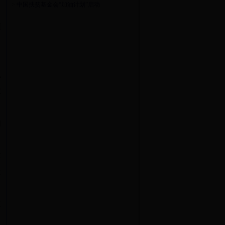
>
中国扶贫基金会“加油计划”启动
须
私
业
的
业
社
改