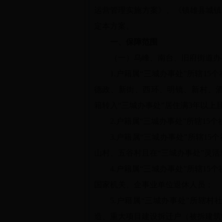
运营管理实施方案》、《镇雄县城镇
定本方案。
一、保障范围
（一）乌峰、南台、旧府街道办
1.户籍属“三城办事处”所辖1
德政、新街、西环、明镜、新村、酒房
籍转入“三城办事处”居住满3年以
2.户籍属“三城办事处”所辖1
3.户籍属“三城办事处”所辖1
山村、五谷村且在“三城办事处”灵
4.户籍属“三城办事处”所辖15个
国家机关、企事业单位退休人员；
5.户籍属“三城办事处”所辖
造、重大项目建设拆迁户（被拆建筑