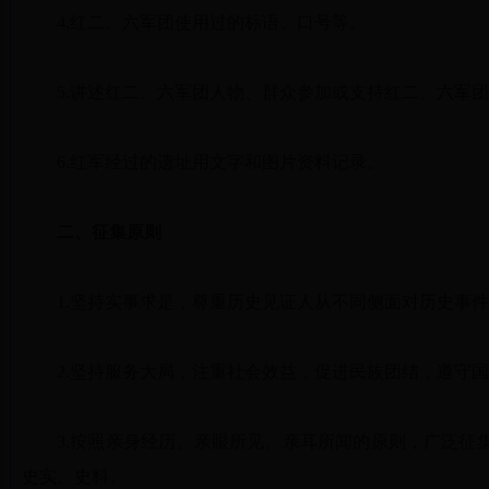
4.红二、六军团使用过的标语、口号等。
5.讲述红二、六军团人物、群众参加或支持红二、六军
6.红军经过的遗址用文字和图片资料记录。
二、征集原则
1.坚持实事求是，尊重历史见证人从不同侧面对历史事
2.坚持服务大局，注重社会效益，促进民族团结，遵守
3.按照亲身经历、亲眼所见、亲耳所闻的原则，广泛征
史实、史料。