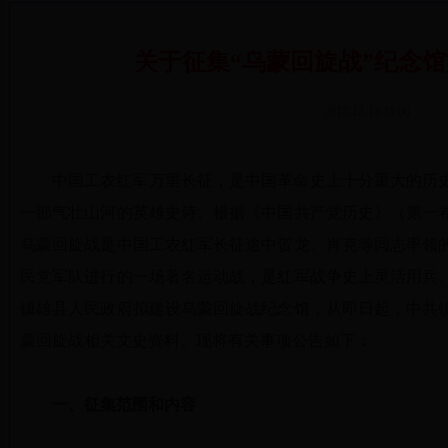
关于征集“乌蒙回旋战”纪念
2017-12-13 15:06
中国工农红军万里长征，是中国革命史上十分重大的历
一部气壮山河的英雄史诗。根据《中国共产党历史》（第一
乌蒙回旋战是中国工农红军长征途中贺龙、肖克等同志率领
民党军队进行的一场著名运动战，是红军战争史上灵活用兵
镇雄县人民政府拟建设乌蒙回旋战纪念馆，从即日起，中共
蒙回旋战相关文史资料。现将有关事项公告如下：
一、征集范围和内容