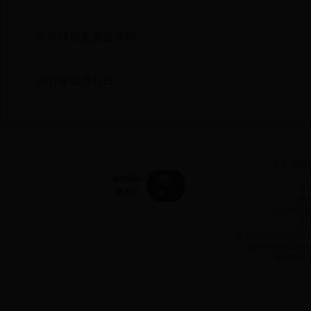
中共镇雄县委宣传部
2017年12月13日
主管:
中共
承
网站
信息产业
前
域名:Http://www.2
版权所有 Copyr
谢谢您对3