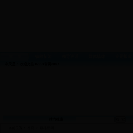
首 页
镇雄新闻
领导讲话
媒体镇雄
专题报道
今天是：
欢迎光临365bet官网888！
站内搜索
：
当前位置：
首页
>
镇雄新闻