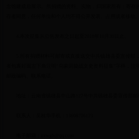
念馆建成后展示。所捐赠的资料、实物，归国家所有；寄存
存者同意，任何单位和个人均不得公开发表、占用或者移动
4.本次征集从公告发布之日起至2018年10月30日止。
5.所有捐赠材料可邮寄或直接送交中共镇雄县委宣传部
者包裹封面左下角注明“乌蒙回旋战文史资料征集”字样，注
邮政编码、联系电话。
地址：云南省镇雄县中山路127号中共镇雄县委宣传部邮编：657
联系人：吴桂华手机：13608706123
电子邮箱：zxwgh@qq.com