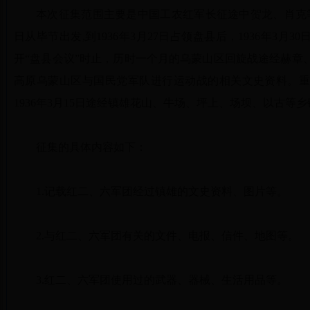
本次征集范围主要是中国工农红军长征途中贺龙、肖克等同
日从毕节出发,到1936年3月27日占领盘县后，1936年3月
开“盘县会议”时止，历时一个月的乌蒙山区回旋战途经赫章
高原乌蒙山区与国民党军队进行运动战的相关文史资料。重点
1936年3月15日途经镇雄花山、牛场、坪上、场坝、以古等
征集的具体内容如下：
1.记载红二、六军团经过镇雄的文史资料、图片等。
2.与红二、六军团有关的文件、电报、信件、地图等。
3.红二、六军团使用过的武器、器械、生活用品等。