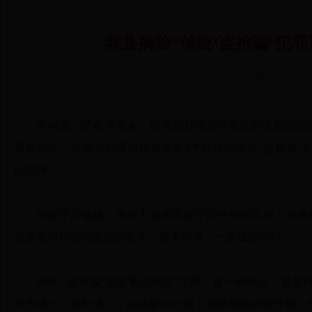
我县摘除“传统‘盗抢骗’犯
2017-12-08 11:53
本网讯（记者 吴长彬）国务院打击治理电信网络新型违
通报确认，云南省昭通市镇雄县等5个挂牌的传统“盗抢骗”
以摘牌。
创建平安镇雄，梦想不会在因循守旧中轻松实现。为摘除
县循着对初心与使命的坚守，勇于担当，一路砥砺前行。
摘除“‘盗抢骗’犯罪重点地区”之牌，是一种担当，更
力为动力，及时成立了由县委书记翟玉龙任组长的领导组，投