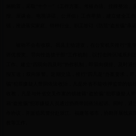
施购置，采取“十个一”（工作方案、考核办法、挂牌整治、
报、座谈会、电视讲话、公开信）工作举措，建立健全工
镇，推进落实家庭、特种行业、职工签订《防范“盗抢骗”承
被动不会有收获。我县主动进攻，在公安机关推行“竞
评优授奖、导向性选拔干部”工作机制，以打击跨区域系列
工作。建立“四双向四及时”协作机制，即双向摸排、及时通
报互送；双向派警、定期交流，推行“四凡是”办案要求，即
骗”犯罪嫌疑人带回依法收治，凡是外省不能收押监管的镇雄
收教，凡是与外省交叉作案的镇雄籍“盗抢骗”犯罪嫌疑人
籍“盗抢骗”犯罪嫌疑人员通过协商带回依法起诉。同时，通
作协议，并派驻民警分赴浙江、福建等省市，协助开展线索
教等工作。