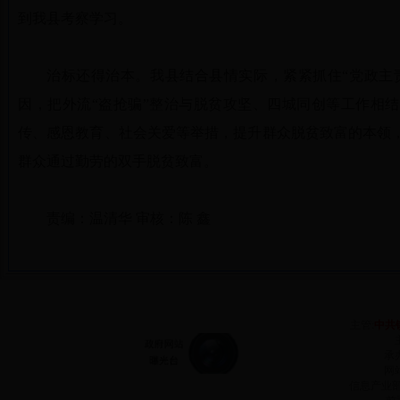
到我县考察学习。
治标还得治本。我县结合县情实际，紧紧抓住“党政主责
因，把外流“盗抢骗”整治与脱贫攻坚、四城同创等工作相
传、感恩教育、社会关爱等举措，提升群众脱贫致富的本领
群众通过勤劳的双手脱贫致富。
责编：温清华 审核：陈 鑫
主管:
中共
承
网站
信息产业