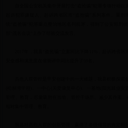
自全国公安机关集中开展打击“盗抢骗”犯罪专项行动以
起诉犯罪嫌疑人、起诉跨省区市“盗抢骗”系列案件、重刑
统“盗抢骗”犯罪重点整治地区名列前茅，得到了公安部刑
部“茂名会议”上作了经验交流发言。
2017年，我县“盗抢骗”立案同比下降11%，起诉跨省区
安全感和满意度在省测评中同比提升了59名。
高危人群管控是平安创建中的一大难题，我县积极探索创
(松林湾学校)、一中心(关爱康复中心)、一基地(阳光就业安
管理、教育，尽量吸附在当地、管控于场所、减少其作案。截
相对集中管理、教育。
我县对高危人群的创新管理，赢得了各级领导的肯定和