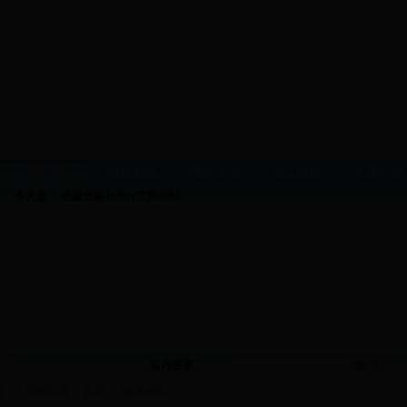
首 页
镇雄新闻
领导讲话
媒体镇雄
专题报道
今天是：
欢迎光临365bet官网888！
站内搜索
：
当前位置：
首页
>
镇雄新闻