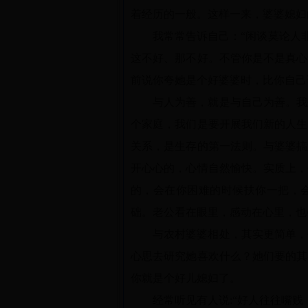
着经历的一般。这样一来，婆婆媳妇
我常常告诉自己：“闲谈莫论人
这不好、那不好。不管你是不是真心
前说你夸她是个好婆婆时，比你自己
与人为善，就是与自己为善。我
个家庭，我们是要开展我们新的人生
关系，是生存的第一法则。与婆婆搞
开心心的，心情自然愉快。实质上，
的，会在你困难的时候扶你一把，
础。老公看在眼里，感动在心里，也
与农村婆婆相处，其实更简单，
心思去研究她喜欢什么？她们要的其
你就是个好儿媳妇了。
经常听见有人说:“好人往往嘴贱