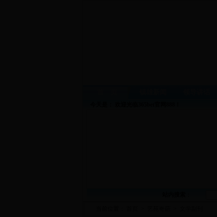
首 页
镇雄新闻
领导讲话
今天是：
欢迎光临365bet官网888！
站内搜索
：
当前位置：
首页
>
艺苑奇葩
>
文学副刊