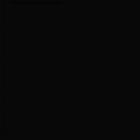
>
中国扶贫基金会“加油计划”启动
了
不
我
，
成
，
点
保
阳