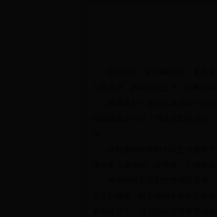
结婚那天，妈妈嘱咐我：要尊重
人的感受。妈妈没读过书，却教给我
我婆婆是个连自己名字都不会写
问我秘诀是什么？我其实想告诉你，
杂。
农村婆媳常常因为缺乏沟通而引
通过第三者传话。这样做，不但解决
有些倒也不是刻意要搬弄是非，
无论到哪家，都是聊的东家长西家短
幕都拉开了，演员当然得悉数登场表