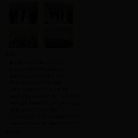
老
县内新闻：
>
朱嘉友到赤水河流域开展巡河调研
若
>
朱嘉友调研城区饮用水源保护工作
复
>
县红十字会众筹项目捐赠仪式举行
>
青山村送给村民小组长元旦盛宴
>
团县委“三举措”服务青年创业助脱贫
是
>
镇雄路政大队元旦前夕走访慰问退休老同志
>
黑树镇益旺养殖农民专业合作社举行分红发
放仪式
>
鱼洞中心小学开展大课间演练
是
>
县人民医院举行“新时代 新征程 新篇章”绽
放2018元旦晚会
>
云南省领导干部时代前沿知识讲座第108讲
这
开讲
媒体镇雄：
跟