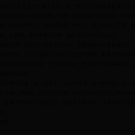
嘴贱的人大多是为了满足自己，逞一时口舌之快,绝非是真心为
好听的话能够让人身心愉悦。当然，这里所谓的好听的话，不是
她们的尊敬和赞赏。所以嘴甜是一种能力，是一种交往工具。
甜、心善吧。多叫婆婆几声妈，她会真的把你当成女儿。
做出来的，更是从心底里流出来的。在婆媳相处中要以诚待人
的过程中，任何人都离不开家人的支持和理解。如果你想获得
周围人的支持和帮助。生活就是这样，对人多一份理解和宽容
就是善待自己。
点苛求与责难；多一点爱心，少一些冷漠；多一些欣赏，少一
欣赏她，赞美她。永远与人为善，我们才能让自己的心境始终
，如果大家都可以做到这点，就没有了独木桥，大家都可以在
态。
如意!