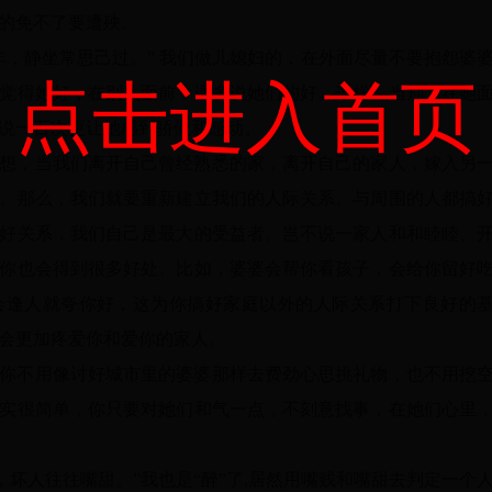
的免不了要遭殃。
非，静坐常思己过。” 我们做儿媳妇的，在外面尽量不要抱怨婆
点击进入首页
觉得她好，在别人面前，请多说她们的好。这样，当别人在她
说一百次更让她感到骄傲和感动。
想，当我们离开自己曾经熟悉的家，离开自己的家人，嫁入另
。那么，我们就要重新建立我们的人际关系。与周围的人都搞
好关系，我们自己是最大的受益者。岂不说一家人和和睦睦、
你也会得到很多好处。比如，婆婆会帮你看孩子，会给你留好
会逢人就夸你好，这为你搞好家庭以外的人际关系打下良好的
会更加疼爱你和爱你的家人。
你不用像讨好城市里的婆婆那样去费劲心思挑礼物，也不用挖
实很简单，你只要对她们和气一点，不刻意找事，在她们心里
，坏人往往嘴甜。”我也是“醉”了,居然用嘴贱和嘴甜去判定一个