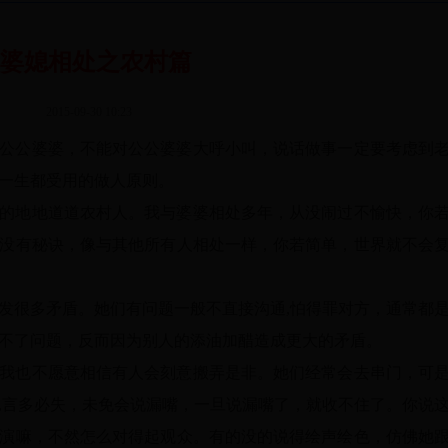
婆媳相处之农村篇
2015-09-30 10:23
公公婆婆，不能对公公婆婆大呼小叫，说话做事一定要考虑到
一生都受用的做人原则。
的地地道道农村人。我与婆婆相处多年，从没闹过不愉快，你
没有秘诀，像与其他所有人相处一样，你若简单，世界就不会
发很多矛盾。她们有问题一般不直接沟通,怕得罪对方，通常都
不了问题，反而因为别人的添油加醋造成更大的矛盾。
我也不愿意相信有人会刻意搬弄是非。她们经常会去串门，可
,言多必失，未免会说漏嘴，一旦说漏嘴了，就收不住了。你说
演嘛，不然怎么对得起观众。有的没的说得绘声绘色，仿佛她