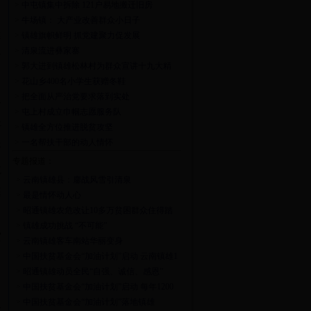
>
中屯镇集中拆除 121户易地搬迁旧房
>
牛场镇： 大产业改善群众小日子
婆
>
镇雄旗帜鲜明 抓党建聚力促发展
>
清泉流进彝家寨
面
>
郭大进到镇雄松林村为群众宣讲十九大精
神
>
花山乡400名小学生获赠冬鞋
>
把全面从严治党要求落到实处
一
>
屯上村成立巾帼志愿服务队
好
>
镇雄全方位推进脱贫攻坚
>
一名帮扶干部的动人情怀
开
专题报道：
吃
>
云南镇雄县：鏖战风雪引清泉
基
>
最是情怀动人心
>
昭通镇雄农危改让10多万贫困群众住得踏
实
>
镇雄成功挑战 “不可能”
空
>
云南镇雄客车南站华丽变身
>
中国扶贫基金会“加油计划”启动 云南镇雄1
，
万学子受益
>
昭通镇雄动员全民“自强、诚信、感恩”
>
中国扶贫基金会“加油计划”启动 每年1200
人
万教育扶贫镇雄1万学子受益
>
中国扶贫基金会“加油计划”落地镇雄