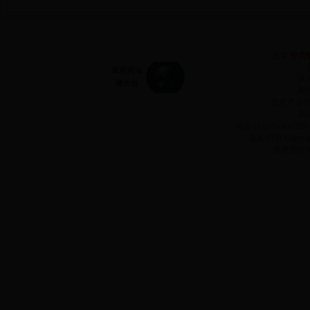
主管:
中共
承
网站
信息产业
前
域名:Http://www.2
版权所有 Copyr
谢谢您对3