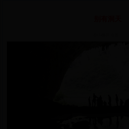
别有洞天
2017-09-07 16:26