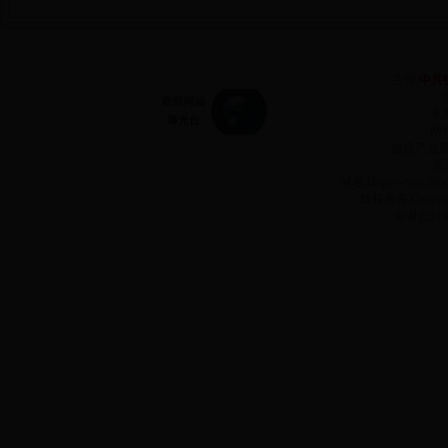
主管:
中共
承
网站
信息产业
前
域名:Http://www.2
版权所有 Copyr
谢谢您对3