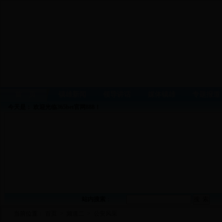
首 页
镇雄新闻
领导讲话
媒体镇雄
专题报道
今天是：
欢迎光临365bet官网888！
站内搜索
：
当前位置：
首页
>
频道二
>
公安风采