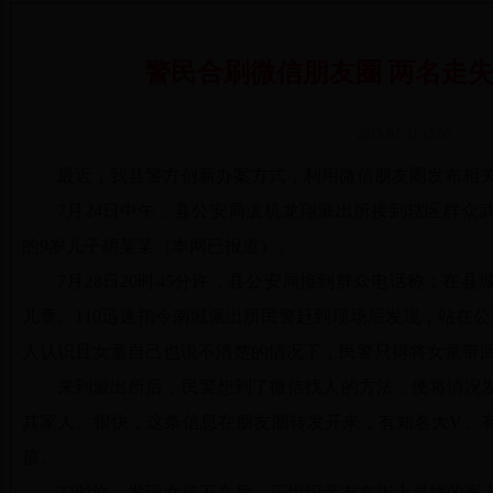
警民合刷微信朋友圈 两名走
2015-07-31 15:55
最近，我县警方创新办案方式，利用微信朋友圈发布相
7月24日中午，县公安局泼机龙翔派出所接到辖区群众
的9岁儿子胡某某（本网已报道）。
7月28日20时45分许，县公安局接到群众电话称：在
儿童。110迅速指令南城派出所民警赶到现场后发现，站在
人认识且女童自己也说不清楚的情况下，民警只得将女童带
来到派出所后，民警想到了微信找人的方法，便将情况
其家人。很快，这条信息在朋友圈转发开来，有知名大V、
孩。
22时许，发现女孩不在后，正组织亲友在街上寻找的家