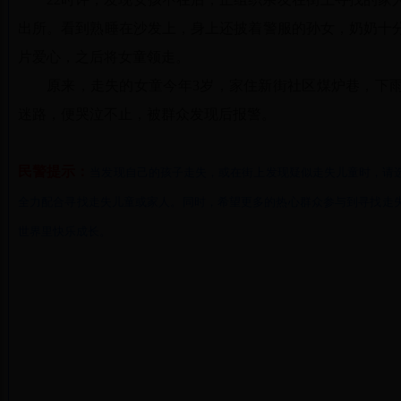
出所。看到熟睡在沙发上，身上还披着警服的孙女，奶奶十
片爱心，之后将女童领走。
原来，走失的女童今年3岁，家住新街社区煤炉巷，下
迷路，便哭泣不止，被群众发现后报警。
民警提示：
当发现自己的孩子走失，或在街上发现疑似走失儿童时，请
全力配合寻找走失儿童或家人。同时，希望更多的热心群众参与到寻找走
世界里快乐成长。