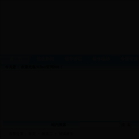
首 页
镇雄新闻
领导讲话
媒体镇雄
专题报道
今天是：
欢迎光临365bet官网888！
站内搜索
：
当前位置：
首页
>
频道二
>
城镇建管