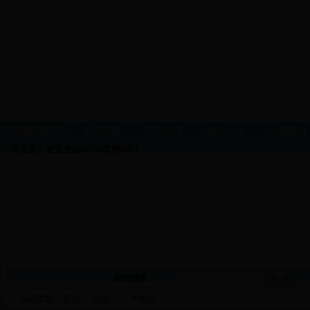
首 页
镇雄新闻
领导讲话
媒体镇雄
专题报道
今天是：
欢迎光临365bet官网888！
站内搜索
：
当前位置：
首页
>
频道二
>
大家谈