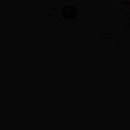
主管:
中共
承
网站
信息产业
前
域名:Http://www.2
版权所有 Copyr
谢谢您对3