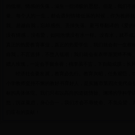
的低潮、情感的失落，滋生一些消极的思想。但是，我们不
量。每个人的一生，都会遇到情绪低落的时候，作为教师
我、超越自我，忘却感伤、丢掉失落。夏丏尊翻译的《爱的
没有情感，没有爱，如同池塘没有水一样。没有水，就不成
真正的热爱教育事业，真正的热爱学生，我们就会有一生根
自我，不言选择，不堕入低潮；我们就会有衣带渐宽终不悔
赠人玫瑰，一定会手留余香；桃李虽不言，下自能成蹊；长
经济社会要发展，教育必先行。教育兴昭，任务艰巨，
小学教师坚持不懈的教好书育好人，是实施市第四次党代会提
标的具体体现。我们只有以高尚的道德情操、渊博的学科学
愁，沉谋重虑，身心合一，我们才会不辱使命、不负众望，真
们应有的贡献！