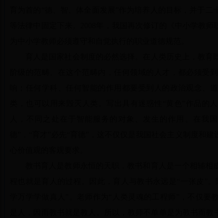
育为首的“德、智、体全面发展”作为培养人的目标，并于二
等法律中固定下来。2008年，我国再次修订的《中小学教师
为中小学教师必须遵守和自觉执行的职业道德规范。
育人是国家社会制度的必然选择。在人类历史上，教育
阶级的范畴。在这个范畴内，任何领域的人才，都必须受
响；任何学科、任何智能的作用都要受到人的政治观念、
类，也可以用来毁灭人类。写出具有迷惑性“黄色”作品的
人，不同之处在于智能服务的对象、发生的作用。在我国
德”，“育才”必先“育德”，这不仅仅是我国社会主义制度和
心价值观的客观要求。
教书育人是教师永恒的天职，教书和育人是一个相辅相
程也就是育人的过程。因此，育人与教书永远是“一张皮”。
学万学学做真人”。老师作为“人类灵魂的工程师”，不仅要
是人，因而教书就是教人。所以，教师不单单是为教书而教书