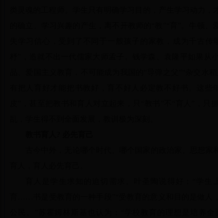
类灵魂的工程师。学生只有明确学习目的，产生学习动力，
的确立、学习兴趣的产生，离不开教师的“教”“育”。牛顿
失学习信心，受到了不同于一般孩子的家教，成为千古传颂
杼”，造就不出一代儒家大师孟子。钱学森、袁隆平如果从
品、爱国主义教育，不可能成为我国的“导弹之父”“杂交水
有把人育好才能把书教好，育不好人必定教不好书。这些
皮”，甚至把教书和育人对立起来，只“教书”不“育人”，
乱，学生得不到全面发展，教训极为深刻。
教书育人? 必先育己
古今中外，无论哪个时代、哪个国家的政治家、思想家
育人，育人必先育己。
育人是学生求知的迫切需求。叶圣陶说得好：“学生
育……书是受教育的一种手段”“受教育的意义和目的是做人
公民。”苏霍姆林斯基也认为：“学校教育的理想是培养