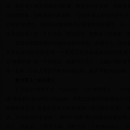
生；教育是人类文明进步的阶梯；教育是经济发展、国家竞
少贫困数量，阻断贫困代际相传。”全市各族人民特别是党员
定有我’的理念，深刻认识发展教育的重要性和必要性，进一
大决策部署上来，久久为功、持续用力，把教育工作抓紧、抓
实现市第四次党代会确定的奋斗目标，关键在人，责任也
全市各族人民特别是每一个教育工作者必须肩负的历史使
起“教育兴昭”这一千秋伟业，既教书又育人，正确处理好教
统一起来，让育人贯穿于教书的全过程，落实于教书的始终
教书育人? 必先育人
孔子提出“博学于文，约之以礼”，“礼”即指育人。《大
德”就是要弘扬光明正大的品德。韩愈把教师的职能概括为“传
姆林斯基主张“道德是照亮全面发展的一切方面的光源”，
的、主导的成分是道德”。徐特立强调“我们的教育是要采取
的人，他就是一个模范人物，同时也是一个有学问的人。”