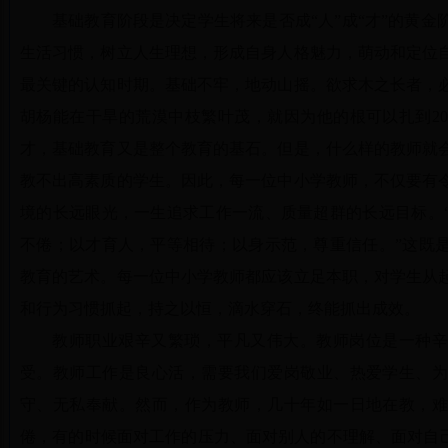
基础教育阶段是决定学生将来是否成“人”成“才”的黄
生活习惯，树立人生理想，形成自身人格魅力，萌动和定位
最关键的认知时期。基础不牢，地动山摇。欲求木之长者，
胡杨能在干旱的荒漠中枝繁叶茂，就因为他的根可以扎到2
才，基础教育又是整个教育的基石。但是，什么样的教师就
教不出高素质的学生。因此，每一位中小学教师，不仅要有
境的长远眼光，一生追求工作一流、质量超群的长远目标。
不倦；以才育人，平等相待；以身示范，尊重信任。”这既
教育的艺术。每一位中小学教师都应该立足本职，对学生从
和行为习惯抓起，持之以恒，滴水穿石，终能抓出成效。
教师职业艰辛又繁琐，平凡又伟大。教师岗位是一种辛
受。教师工作是良心活，需要我们爱岗敬业、热爱学生、
守、无私奉献。然而，作为教师，几十年如一日地在教，
倦，有的时候面对工作的压力、面对别人的不理解、面对自己