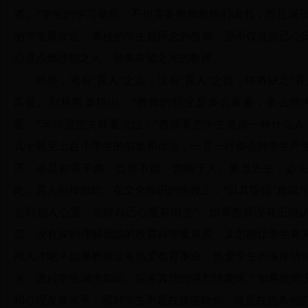
者。”学生的学习动机，不但需要教师教他们读书，而且渴
的学生最欢迎、离校的学生最怀念的教师，是不仅在自己心
心灵点燃理想之火、带来希望之光的教师。
然而，光有“育人”之志，没有“育人”之技，终将缺乏“
高徒。别林斯基指出：“教师的职业是多么重要，多么伟
里。”车尔尼雪夫斯基说过：“教师要把学生造成一种什么人
几十甚至上百个学生的前途和命运，一言一行都会对学生产
济，必是贻害子弟。己所不欲，勿施于人。要当先生，必
此，育人同样如此。在文化知识的传授上，“以其昏昏”难以“
光到别人心里，先得自己心里有阳光”。如果教师没有正确
范，没有深刻理解我国的教育科学发展观，又怎能让学生将
尚人才呢？如果教师没有热爱教育事业、热爱学生的深厚情
火，激起学生渴求知识、探索真理的强烈情趣呢？如果教师
和心理发展水平，那对学生不是在拔苗助长，就是在扼杀他