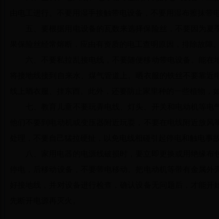
由电工进行。不要用湿手接触带电设备，不要用湿布擦抹带
五、要根据用电设备的瓦数来选择保险丝，不要因为夏
果保险丝经常熔断，应由有资质的电工查明原因，排除故障
六、不要私拉乱接电线，不要随便移动带电设备。能在
将接地线接到自来水、煤气管道上。晒衣服的铁丝不要靠近
线上晒衣服、挂东西。此外，还要防止家里种的一些植物，
七、教育儿童不要玩弄电线、灯头、开关和电动机等电
他们不要到电动机或变压器附近玩耍，不要在电线附近放风
处理，不要自己猛拉硬扯，以免电线相碰引起停电和触电事
八、家用电器的电源线破损时，要立即更换或用绝缘布
停电，后移动设备，不要带电移动。把电动机等带有金属外
好接地线，并对设备进行检查，确认设备无问题后，才能开
先断开电源再灭火。