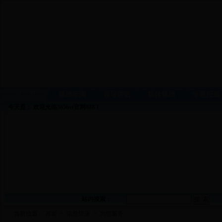
首 页
镇雄新闻
领导讲话
媒体镇雄
专题报道
今天是：
欢迎光临365bet官网888！
站内搜索
：
当前位置：
首页
>
信息快递
>
为您服务