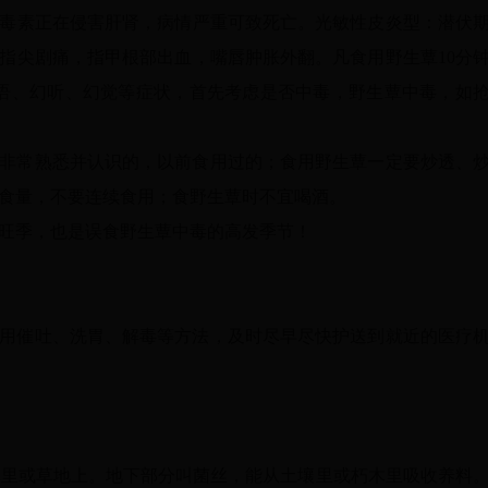
毒素正在侵害肝肾，病情严重可致死亡。光敏性皮炎型：潜伏
，指尖剧痛，指甲根部出血，嘴唇肿胀外翻。凡食用野生蕈10分
语、幻听、幻觉等症状，首先考虑是否中毒，野生蕈中毒，如
非常熟悉并认识的，以前食用过的；食用野生蕈一定要炒透、
食量，不要连续食用；食野生蕈时不宜喝酒。
旺季，也是误食野生蕈中毒的高发季节！
用催吐、洗胃、解毒等方法，及时尽早尽快护送到就近的医疗
树林里或草地上。地下部分叫菌丝，能从土壤里或朽木里吸收养料