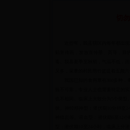
切勿
近些年，我县辖区内每年都出现
贴宣传画，发放宣传册、页等，目
毒。我县夏季至秋初，气温不低，雨
又多，采蕈的村民用竹篮提着五颜六
我国已知的食用蕈有300多种，
验不可靠，专业人士也需要特定的实
也不相同。临床上大致分为5个类型
状。神经精神型：潜伏期10分钟至
神错乱等。溶血型：潜伏期6至12
型：潜伏期10至24小时，临床上