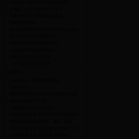
>
中屯镇集中拆除 121户易地搬迁旧房
期
>
牛场镇： 大产业改善群众小日子
钟
>
镇雄旗帜鲜明 抓党建聚力促发展
>
清泉流进彝家寨
抢
>
郭大进到镇雄松林村为群众宣讲十九大精
神
>
花山乡400名小学生获赠冬鞋
>
把全面从严治党要求落到实处
炒
>
屯上村成立巾帼志愿服务队
>
镇雄全方位推进脱贫攻坚
>
一名帮扶干部的动人情怀
专题报道：
>
云南镇雄县：鏖战风雪引清泉
>
最是情怀动人心
>
昭通镇雄农危改让10多万贫困群众住得踏
机
实
>
镇雄成功挑战 “不可能”
>
云南镇雄客车南站华丽变身
>
中国扶贫基金会“加油计划”启动 云南镇雄1
万学子受益
>
昭通镇雄动员全民“自强、诚信、感恩”
>
中国扶贫基金会“加油计划”启动 每年1200
。
万教育扶贫镇雄1万学子受益
>
中国扶贫基金会“加油计划”落地镇雄