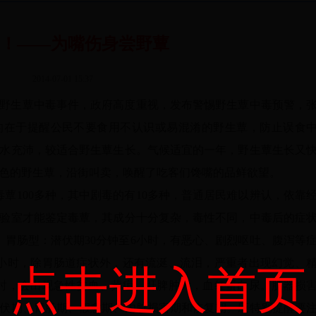
！——为嘴伤身尝野蕈
2014-07-01 15:37
野生蕈中毒事件，政府高度重视，发布警惕野生蕈中毒预警，
的在于提醒公民不要食用不认识或易混淆的野生蕈，防止误食
水充沛，较适合野生蕈生长。气候适宜的一年，野生蕈生长又
色的野生蕈，沿街叫卖，唤醒了吃客们馋嘴的品鲜欲望。
毒蕈100多种，其中剧毒的有10多种，普通居民难以辨认，依靠
验室才能鉴定毒蕈，其成分十分复杂，毒性不同，中毒后的症
。胃肠型：潜伏期30分钟至6小时，有恶心、剧烈呕吐、腹泻等
2小时，除胃肠道症状外，还有流涎、流泪，严重者出现幻觉、
点击进入首页
小时，会出现急性贫血、黄疸、肝脾肿大，血红蛋白尿。脏器损
分潜伏期、胃肠期、假愈期、内脏损害期和恢复期。应特别提醒要