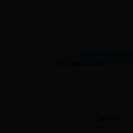
首 页
镇雄新闻
领导讲话
今天是：
欢迎光临365bet官网888！
站内搜索
：
当前位置：
首页
>
信息快递
>
为您服务