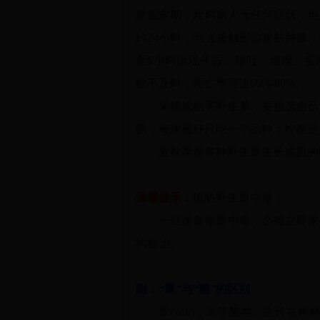
意假愈期，此时病人无任何症状，但
约24小时，与光接触部位皮肤肿胀
至6小时出现头昏、呕吐、烦躁、妄
救不及时，死亡率可达60%-80%。
采摘或购买野生蕈，要挑选自己
熟，每次最好只吃一个品种；控制进
夏秋季是各种野生蕈生长成熟的
温馨提示：
慎防野生蕈中毒！
一旦误食毒蕈中毒，必须立即采
构救治。
附：“蕈”与“菌”的区别
蕈(xùn)，高等菌类。生长在