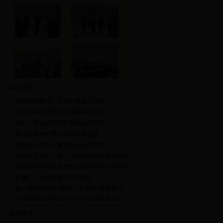
张
县内新闻：
中
>
朱嘉友到赤水河流域开展巡河调研
快
>
朱嘉友调研城区饮用水源保护工作
>
县红十字会众筹项目捐赠仪式举行
>
青山村送给村民小组长元旦盛宴
经
>
团县委“三举措”服务青年创业助脱贫
状
>
镇雄路政大队元旦前夕走访慰问退休老同志
>
黑树镇益旺养殖农民专业合作社举行分红发
症
放仪式
>
鱼洞中心小学开展大课间演练
精
>
县人民医院举行“新时代 新征程 新篇章”绽
放2018元旦晚会
>
云南省领导干部时代前沿知识讲座第108讲
害
开讲
媒体镇雄：
注