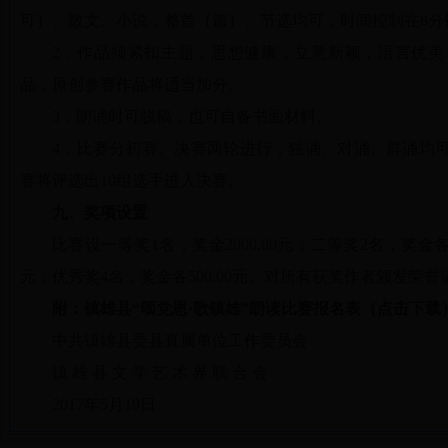
可）、散文、小说，整首（篇）、节选均可，时间控制在8分
2．作品须紧扣主题，思想健康，立意新颖，语言优美
品，原创参赛作品将适当加分。
3．朗诵时可脱稿，也可自备书面材料。
4．比赛分初赛、决赛两轮进行，独诵、对诵、群诵均
赛将评选出10组选手进入决赛。
九、奖项设置
比赛设一等奖1名，奖金2000.00元；二等奖2名，奖金各15
元；优秀奖4名，奖金各500.00元。对所有获奖作者颁发荣誉
附：镇雄县“颂党恩·歌镇雄”朗读比赛报名表（点击下载
中共镇雄县委县直属单位工作委员会
镇 雄 县 文 学 艺 术 界 联 合 会
2017年5月19日