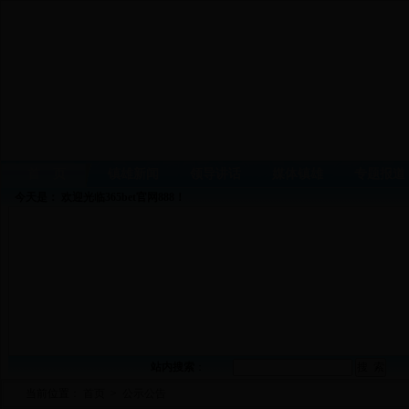
首 页
镇雄新闻
领导讲话
媒体镇雄
专题报道
今天是：
欢迎光临365bet官网888！
站内搜索
：
当前位置：
首页
>
公示公告