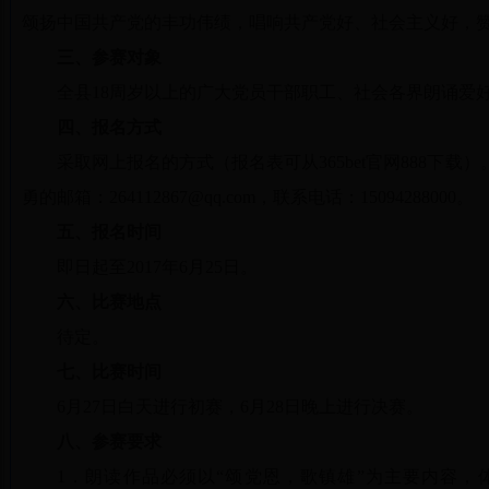
颂扬中国共产党的丰功伟绩，唱响共产党好、社会主义好，赞美
三、参赛对象
全县18周岁以上的广大党员干部职工、社会各界朗诵爱
四、报名方式
采取网上报名的方式（报名表可从365bet官网888下
勇的邮箱：264112867@qq.com，联系电话：15094288000。
五、报名时间
即日起至2017年6月25日。
六、比赛地点
待定。
七、比赛时间
6月27日白天进行初赛，6月28日晚上进行决赛。
八、参赛要求
1．朗读作品必须以“颂党恩，歌镇雄”为主要内容，