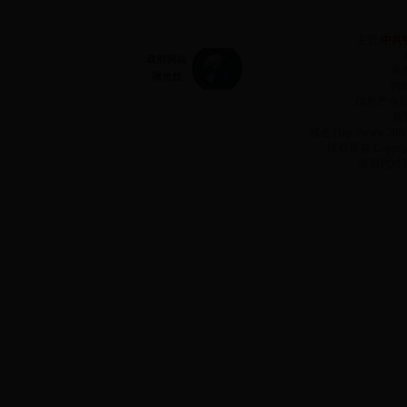
主管:
中共
承
网站
信息产业
前
域名:Http://www.2
版权所有 Copyr
谢谢您对3