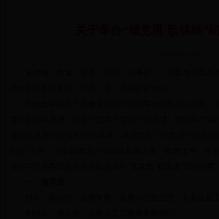
关于举办“颂党恩·歌镇雄”
2017-06-08 10:27
各乡镇（街道）党委、政府（办事处），县委各部委办
团体和企事业单位，中央、省、市属驻镇单位：
为纪念中国共产党建党96周年和红军长征胜利81周年
复兴的奋斗历程，颂扬中国共产党的丰功伟绩，唱响共产党
济社会发展所取得的巨大成就，展现全县广大党员干部良好
同创”工作，为全面建成小康镇雄凝聚力量、鼓舞士气，中
县文学艺术界联合会决定联合举办“颂党恩·歌镇雄”朗读比赛
一、领导组
组长：鲁绍雄（县委常委、县委办公室主任、县委县直
副组长：贾忠惠（县委县直工委常务副书记）