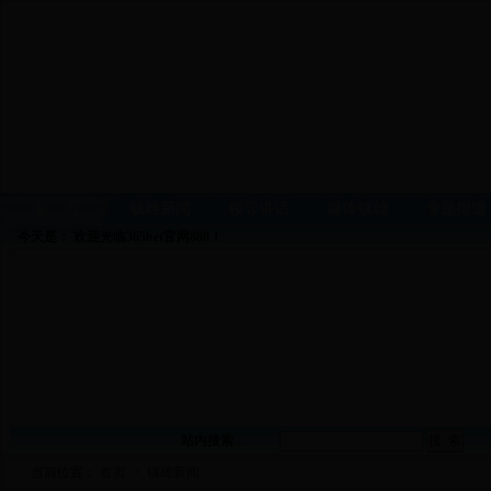
首 页
镇雄新闻
领导讲话
媒体镇雄
专题报道
今天是：
欢迎光临365bet官网888！
站内搜索
：
当前位置：
首页
>
镇雄新闻