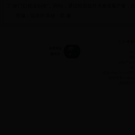
了“家门口就业创收”。同时，通过培训提升天麻质量产量，
责编：温清华 审核：陈 鑫
主管:
中共
承
网站
信息产业
前
域名:Http://www.2
版权所有 Copyr
谢谢您对3