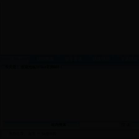
首 页
镇雄新闻
领导讲话
媒体镇雄
专题报道
今天是：
欢迎光临365bet官网888！
站内搜索
：
当前位置：
首页
>
镇雄新闻