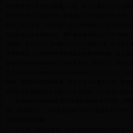
纳诉讼费等一系列生活困难，小田一家人一度陷入了生活困
背着小田走上了上访之路，希望通过上访途径解决其诉求。
援助工作管理局，小田奶奶一进入法律援助办公室就流着眼
田奶奶出现多次情绪失控，整个脸颊被其伤心的泪水“侵蚀”
深触动，每个工作人员的眼泪不停的在眼眶打转。在了解了
受理并指派了法律援助律师为其提供免费法律援助。为了最
作管理局法律援助律师多次前往案发地、交警部门、保险公
终于为其争取到保险公司和宋某的赔偿款共计31万元，学校
帮助。通过跟法院沟通协调，免去了其诉讼费3619元。拿
田奶奶决定将赔偿款存入银行并存成定期，待小田成人后由
优越的法律援助制度及法律援助律师的辛苦付出，得到
说：“谢谢同志了，法律援助使我们的合法权益得到了维护
让我感到特别温暖。”
近年来，县法律援助工作管理局始终贯彻法律面前人