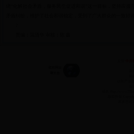
绕“化解社会矛盾，服务民生促进和谐”这一目标，坚持应援
矛盾纠纷，维护了社会和谐稳定，受到了广大群众的一致好
?
责编：温清华 审核：陈 鑫
主管:
中共
承
网站
信息产业
前
域名:Http://www.2
版权所有 Copyr
谢谢您对3