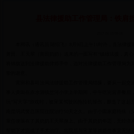
县法律援助工作管理局：铁肩担
2017-08-10 09:16
本网讯（通讯员 陆绍飞）8月9日上午11时许，县法律
黄田、王天翠（黄田奶奶）送来的一面写有“镇雄法援，真心
将锦旗送到法律援助律师手中，边对法律援助工作管理局为
挚的谢意。
黄田和县司法局法律援助工作管理局结缘，要从一起交通事故
事人黄田在赤水源镇岔河小学上学期间，中午吃完营养餐后
玩“写大字”游戏时，被宋某驾驶的拖拉机撞伤，酿造了这起
南昆明武警总医院住院治疗50天之久。由于小田家庭特殊（
重任便落在了其奶奶王天翠身上。由于其奶奶年迈，无经济
帮助下才完成了手术治疗。出院后与宋某等就赔偿事宜无法