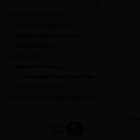
主 题
青山村送给村民小组长元旦盛宴
中屯镇成功拆除121户易地搬迁旧房
县委宣讲团到中屯镇宣讲党的十九大精神
中屯镇开展酒驾治理专项行动
我县再增3个信用镇
中屯镇柳林学校召开学生家长会
第三届小学数学课堂展示及基本功竞赛在中屯揭幕
中屯镇部署义务教育均衡发展工作
中屯派出所利用“行车卫士”摧毁一盗窃摩托车团伙
主管:
中共
承
网站