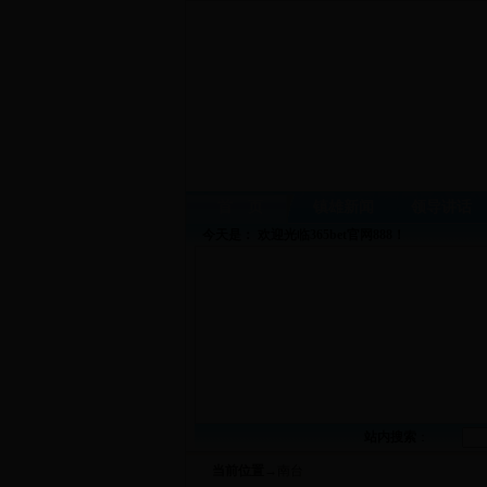
首 页
镇雄新闻
领导讲话
今天是：
欢迎光临365bet官网888！
站内搜索
：
当前位置
→南台