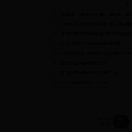
主
南台街道开展贫困户医疗费用“四重保障”回补
乌峰南台旧府街道联合开展幼儿园专项清理整
南台街道部署加强党建改进作风决胜脱贫攻坚
南台街道迎接党风廉政建设责任制考核
县委政法委组织干部接受红色暨反腐警示再教
南台街道启动连户路硬化工作
南台街道安排部署秋季学期开学工作
2017年镇雄环保世纪行活动启动