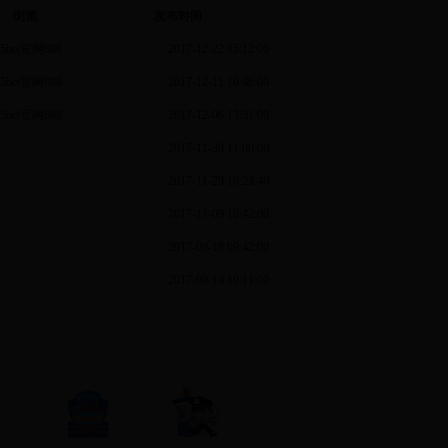
浏览
发布时间
65bet官网888
2017-12-22 15:12:00
65bet官网888
2017-12-11 10:46:00
65bet官网888
2017-12-06 13:31:00
2017-11-30 11:00:00
2017-11-29 18:23:40
2017-11-09 10:42:00
2017-09-18 09:42:00
2017-09-14 10:11:00