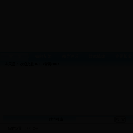
首 页
镇雄新闻
领导讲话
媒体镇雄
专题报道
今天是：
欢迎光临365bet官网888！
站内搜索
：
当前位置
→移动公司