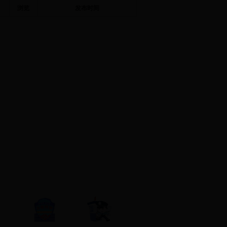
浏览
发布时间