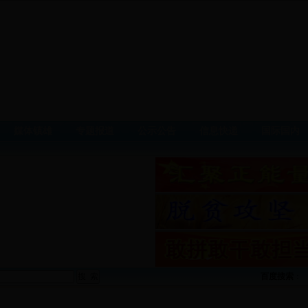
媒体镇雄
专题报道
公示公告
信息快递
国际国内
百度搜索
：