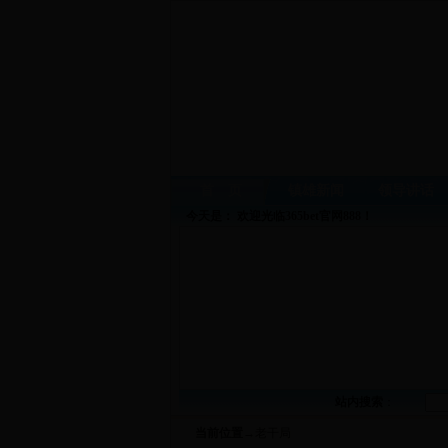
首 页
镇雄新闻
领导讲话
今天是：
欢迎光临365bet官网888！
站内搜索
：
当前位置
→老干局