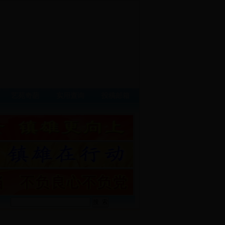
艺苑奇葩
实用查询
投稿邮箱