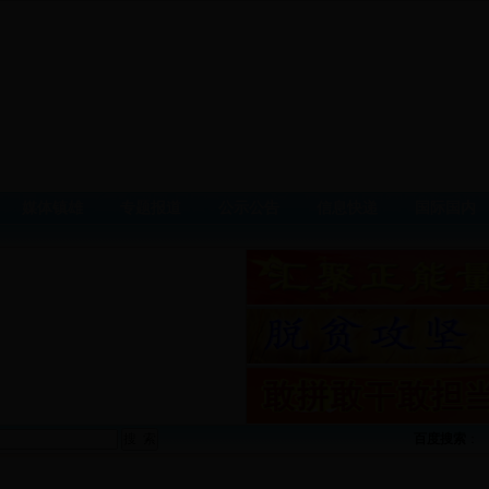
媒体镇雄
专题报道
公示公告
信息快递
国际国内
百度搜索
：