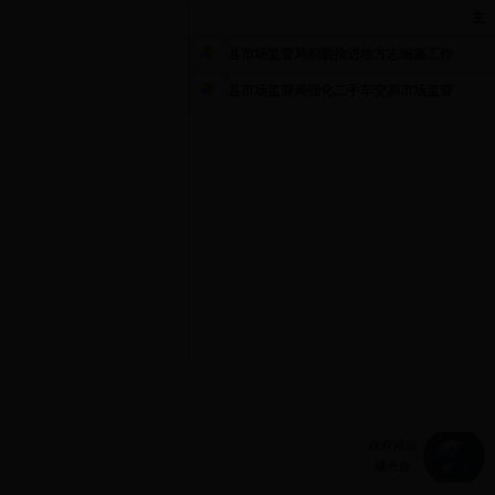
主
县市场监管局积极推进地方志编纂工作
县市场监管局强化二手车交易市场监管