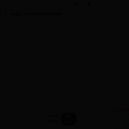
主 题
县地税二分局温馨提醒服务获好评
主管:
中共
承
网站